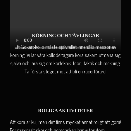
KÖRNING OCH TÄVLINGAR
Ett Gokart-kollo måste självfallet innehålla massor av
körning. Vi lär våra kollodeltagare köra säkert, utmana sig
själva och lära sig om körteknik, teori, taktik och mekning.
Ta första steget mot att bli en racerförare!
ROLIGA AKTIVITETER
Att köra är kul, men det finns mycket annat roligt att göra!
För maximalt skoj och gemenskap har vi förutom