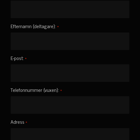
Efternamn (deltagare):
*
E-post:
*
Telefonnummer (vuxen):
*
Adress
*