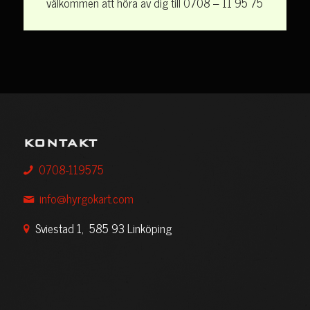
välkommen att höra av dig till 0708 – 11 95 75
KONTAKT
0708-119575
info@hyrgokart.com
Sviestad 1, 585 93 Linköping